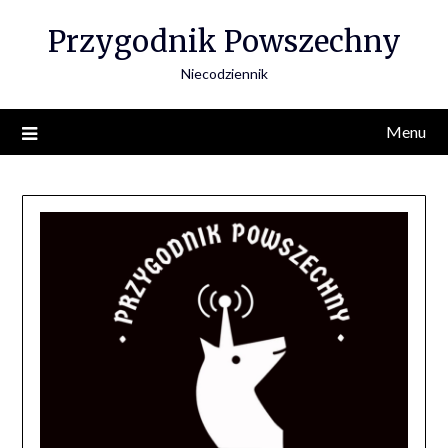
Skip
Przygodnik Powszechny
to
content
Niecodziennik
Menu