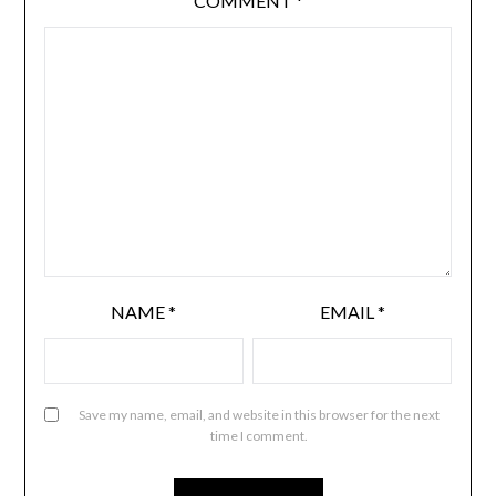
COMMENT
*
NAME
*
EMAIL
*
Save my name, email, and website in this browser for the next
time I comment.