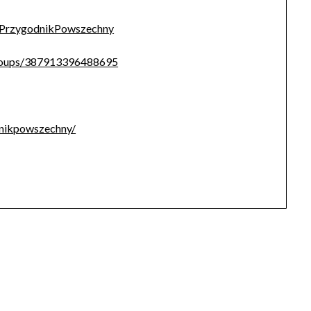
/PrzygodnikPowszechny
roups/387913396488695
dnikpowszechny/