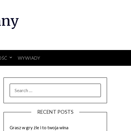
hny
OŚĆ
WYWIADY
SEARCH
FOR:
RECENT POSTS
Grasz w gry źle i to twoja wina