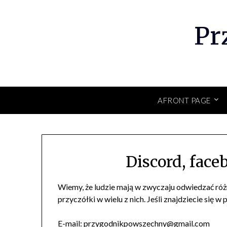
Skip
to
Pr
content
AFRONT PAGE
Discord, faceb
Wiemy, że ludzie mają w zwyczaju odwiedzać ró
przyczółki w wielu z nich. Jeśli znajdziecie się w p
E-mail:
przygodnikpowszechny@gmail.com