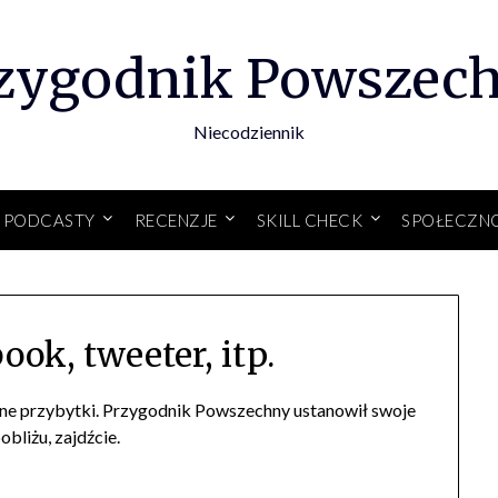
zygodnik Powszec
Niecodziennik
PODCASTY
RECENZJE
SKILL CHECK
SPOŁECZN
ook, tweeter, itp.
żne przybytki. Przygodnik Powszechny ustanowił swoje
obliżu, zajdźcie.