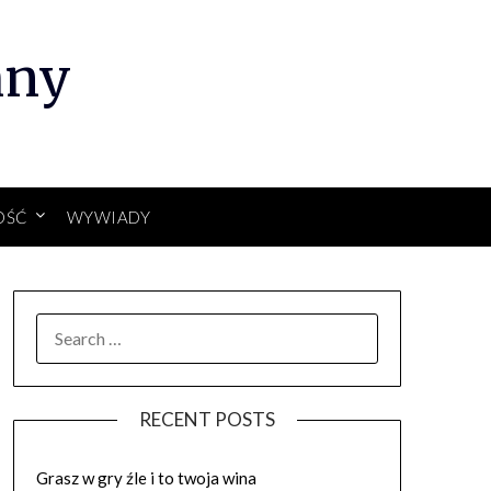
hny
OŚĆ
WYWIADY
SEARCH
FOR:
RECENT POSTS
Grasz w gry źle i to twoja wina