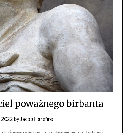
aciel poważnego birbanta
9, 2022
by
Jacob Harefire
l zdrożonego wędrowca i rozleniwionego szlachciury.