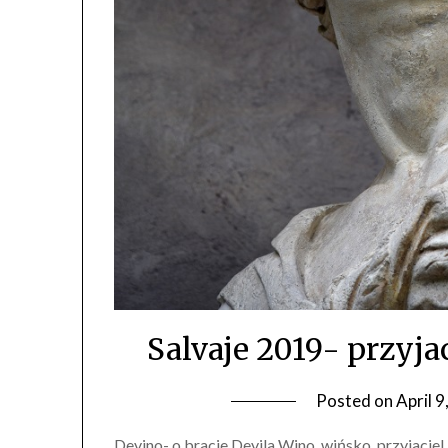
Salvaje 2019- przyj
Posted on
April 
Devino- o bracie Devila Wino, wińsko, przyjacie