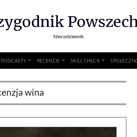
zygodnik Powszec
Niecodziennik
PODCASTY
RECENZJE
SKILL CHECK
SPOŁECZN
cenzja wina